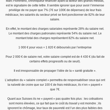
Marc Fiorentino, chroniqueur financier ayant la faveur des grands medias,
est le signataire de cette lettre. Il semble ignorer que pour avoir l’immense
privilège de ne payer que 7% (7€ sur 100€ de dépenses) de leur frais
médicaux, les salariés du secteur privé se font ponctionner de 82% de leur
salaire.
En effet, le montant des charges salariales représente 28% du salaire net.
Le montant des charges patronales représente 54% du salaire net. Le
montant total des charges représentent 82% du salaire net.
1 000 € pour vous = 1 820 € déboursés par l’entreprise
Pour 2 000 € de salaire net, votre salaire complet est de 4 430 € (du fait de
certains effets progressifs ou de seuil).
Il est irresponsable de propager l’idée de la « santé gratuite ».
L’adoption du « salaire complet » permettra de responsabiliser ceux qui ont
la naïveté de croire que sur 100 € de frais médicaux, ils n’en « payent »
que 7€.
Quant aux Suisses ils ne « payent » pas quatre fois plus : les cotisations
sont moins élevées, ce qui fait que le coût du travail y est moindre ; ils
ignorent le chômage, leur taux de pauvreté est l’un des plus faibles des