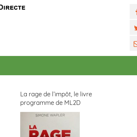
F
T
E
m
La rage de l’impôt, le livre
programme de ML2D