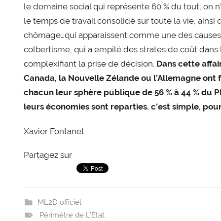
le domaine social qui représente 60 % du tout, on 
le temps de travail consolidé sur toute la vie, ains
chômage…qui apparaissent comme une des causes de 
colbertisme, qui a empilé des strates de coût dans 
complexifiant la prise de décision.
Dans cette affa
C
anada, la
N
ouvelle
Z
élande ou
l’Allemagne
ont 
chacun leur sphère publique de 56 % à 44 % du PI
leurs économies sont reparties. c’est simple, po
Xavier Fontanet
Partagez sur
ML2D officiel
Périmètre de L’État