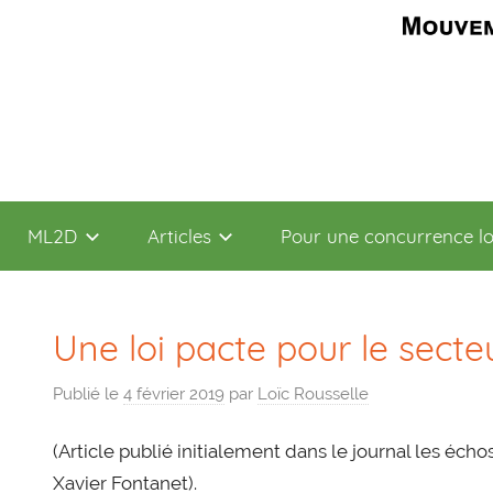
Aller
ML2D
au
contenu
ML2D
Articles
Pour une concurrence l
Une loi pacte pour le secteu
Publié le
4 février 2019
par
Loïc Rousselle
(Article publié initialement dans le journal les échos
Xavier Fontanet).