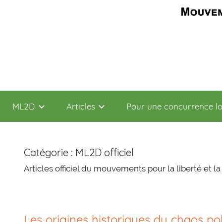
Aller
ML2D
au
contenu
ML2D
Articles
Pour une concurrence l
Catégorie : ML2D officiel
Articles officiel du mouvements pour la liberté et l
Les origines historiques du chaos pol