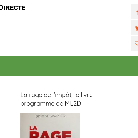
F
T
E
m
La rage de l’impôt, le livre
programme de ML2D