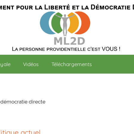
oyale
Vidéos
Téléchargements
a démocratie directe
itique actuel